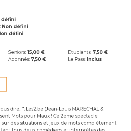
 défini
:
Non défini
on défini
Seniors:
15,00 €
Etudiants:
7,50 €
Abonnés:
7,50 €
Le Pass:
Inclus
 vous dire…", Les2.be (Jean-Louis MARECHAL &
sent Mots pour Maux ! Ce 2ème spectacle
 sur des situations et jeux de mots complètement
Étant tous deux comédiens et interprètes des