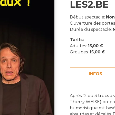
LES2.BE
Début spectacle:
Non
Ouverture des portes
Durée du spectacle:
N
Tarifs:
Adultes:
15,00 €
Groupes:
15,00 €
INFOS
Après "2 ou 3 trucs à
Thierry WEISE) propo
humoristique est basé
absurdes et décalés. 