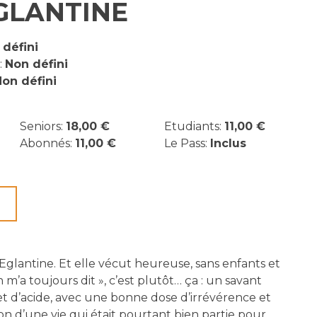
GLANTINE
 défini
:
Non défini
on défini
Seniors:
18,00 €
Etudiants:
11,00 €
Abonnés:
11,00 €
Le Pass:
Inclus
e-Eglantine. Et elle vécut heureuse, sans enfants et
m’a toujours dit », c’est plutôt… ça : un savant
 d’acide, avec une bonne dose d’irrévérence et
on d’une vie qui était pourtant bien partie pour