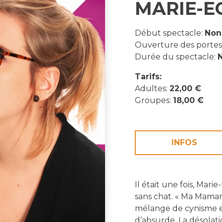
MARIE-E
Début spectacle:
Non
Ouverture des portes
Durée du spectacle:
N
Tarifs:
Adultes:
22,00 €
Groupes:
18,00 €
INFOS
Il était une fois, Mari
sans chat. « Ma Maman 
mélange de cynisme et
d’absurde. La désolati