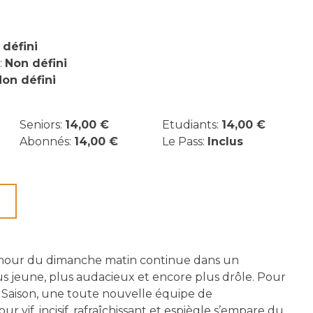
 défini
:
Non défini
on défini
Seniors:
14,00 €
Etudiants:
14,00 €
Abonnés:
14,00 €
Le Pass:
Inclus
mour du dimanche matin continue dans un
s jeune, plus audacieux et encore plus drôle. Pour
Saison, une toute nouvelle équipe de
r vif, incisif, rafraîchissant et espiègle s’empare du