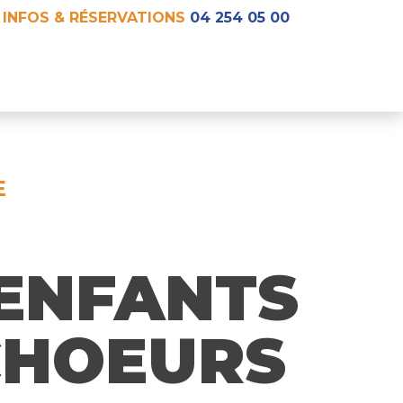
INFOS & RÉSERVATIONS
04 254 05 00
E
 ENFANTS
CHOEURS