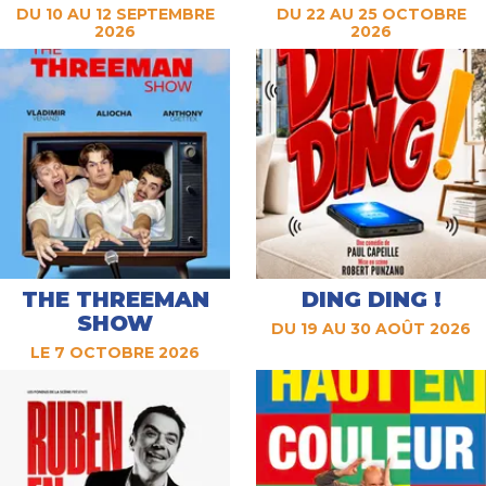
DU 10 AU 12 SEPTEMBRE
DU 22 AU 25 OCTOBRE
2026
2026
THE THREEMAN
DING DING !
SHOW
DU 19 AU 30 AOÛT 2026
LE 7 OCTOBRE 2026