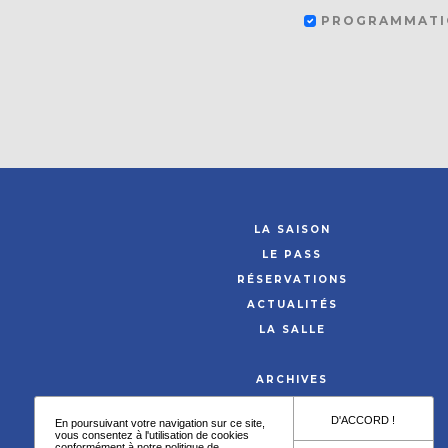
PROGRAMMATI
LA SAISON
LE PASS
RÉSERVATIONS
ACTUALITÉS
LA SALLE
ARCHIVES
ARTISTES
D'ACCORD !
En poursuivant votre navigation sur ce site,
vous consentez à l'utilisation de cookies
conformément à notre
politique de