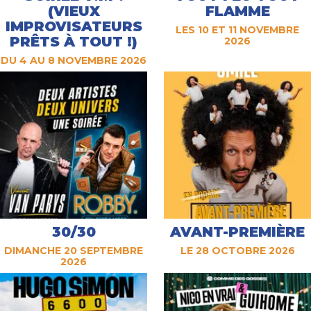
(VIEUX
FLAMME
IMPROVISATEURS
LES 10 ET 11 NOVEMBRE
PRÊTS À TOUT !)
2026
DU 4 AU 8 NOVEMBRE 2026
30/30
AVANT-PREMIÈRE
DIMANCHE 20 SEPTEMBRE
LE 28 OCTOBRE 2026
2026