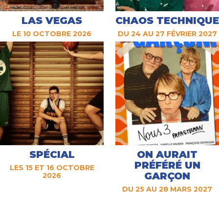
LAS VEGAS
CHAOS TECHNIQUE
LE 10 OCTOBRE 2026
DU 24 AU 27 FÉVRIER 2027
SPÉCIAL
ON AURAIT
PRÉFÉRÉ UN
LES 15 ET 16 OCTOBRE
GARÇON
2026
DU 25 AU 28 MARS 2027