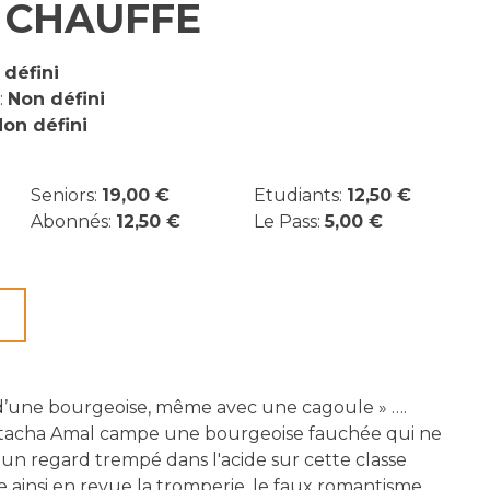
 CHAUFFE
 défini
:
Non défini
on défini
Seniors:
19,00 €
Etudiants:
12,50 €
Abonnés:
12,50 €
Le Pass:
5,00 €
ir d’une bourgeoise, même avec une cagoule » ….
atacha Amal campe une bourgeoise fauchée qui ne
 un regard trempé dans l'acide sur cette classe
se ainsi en revue la tromperie, le faux romantisme