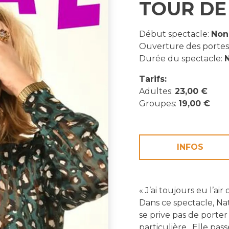
TOUR DE
Début spectacle:
Non
Ouverture des portes
Durée du spectacle:
N
Tarifs:
Adultes:
23,00 €
Groupes:
19,00 €
INFOS
« J’ai toujours eu l’a
Dans ce spectacle, N
se prive pas de porter
particulière. Elle pas