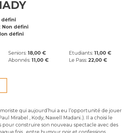
HADY
 défini
:
Non défini
on défini
Seniors:
18,00 €
Etudiants:
11,00 €
Abonnés:
11,00 €
Le Pass:
22,00 €
moriste qui aujourd’hui a eu l’opportunité de jouer
aul Mirabel , Kody, Nawell Madani..). Il a choisi le
es pour construire son nouveau spectacle avec des
haque fois , entre humour noir et confessions