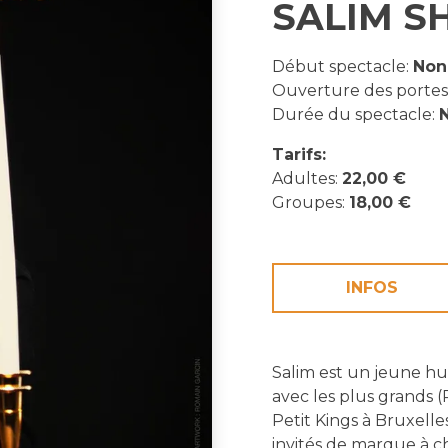
SALIM S
Début spectacle:
Non
Ouverture des portes
Durée du spectacle:
N
Tarifs:
Adultes:
22,00 €
Groupes:
18,00 €
INFOS
Salim est un jeune hu
avec les plus grands (P
Petit Kings à Bruxell
invités de marque à c