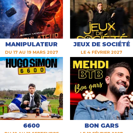
MANIPULATEUR
JEUX DE SOCIÉTÉ
DU 17 AU 19 MARS 2027
LE 4 FÉVRIER 2027
6600
BON GARS