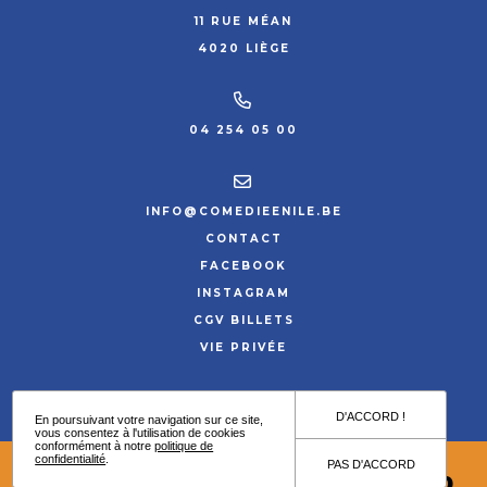
11 RUE MÉAN
4020 LIÈGE
04 254 05 00
INFO@COMEDIEENILE.BE
CONTACT
FACEBOOK
INSTAGRAM
CGV BILLETS
VIE PRIVÉE
SITE PAR HYPNOTIZED
D'ACCORD !
En poursuivant votre navigation sur ce site,
vous consentez à l'utilisation de cookies
conformément à notre
politique de
confidentialité
.
PAS D'ACCORD
04 254 05 00
INFOS & RÉSERVATIONS