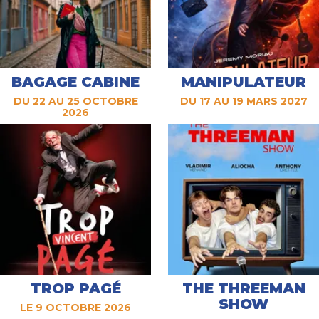
BAGAGE CABINE
MANIPULATEUR
DU 22 AU 25 OCTOBRE
DU 17 AU 19 MARS 2027
2026
TROP PAGÉ
THE THREEMAN
SHOW
LE 9 OCTOBRE 2026