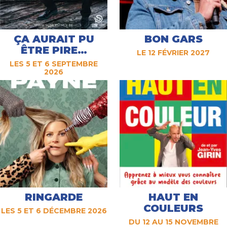
ÇA AURAIT PU
BON GARS
ÊTRE PIRE…
LE 12 FÉVRIER 2027
LES 5 ET 6 SEPTEMBRE
2026
RINGARDE
HAUT EN
COULEURS
LES 5 ET 6 DÉCEMBRE 2026
DU 12 AU 15 NOVEMBRE