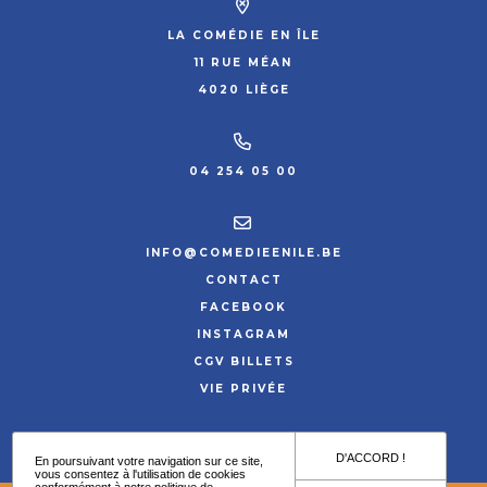
LA COMÉDIE EN ÎLE
11 RUE MÉAN
4020 LIÈGE
04 254 05 00
INFO@COMEDIEENILE.BE
CONTACT
FACEBOOK
INSTAGRAM
CGV BILLETS
VIE PRIVÉE
SITE PAR HYPNOTIZED
D'ACCORD !
En poursuivant votre navigation sur ce site,
vous consentez à l'utilisation de cookies
conformément à notre
politique de